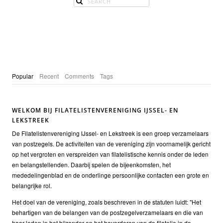
Popular
Recent
Comments
Tags
WELKOM BIJ FILATELISTENVERENIGING IJSSEL- EN
LEKSTREEK
De Filatelistenvereniging IJssel- en Lekstreek is een groep verzamelaars
van postzegels. De activiteiten van de vereniging zijn voornamelijk gericht
op het vergroten en verspreiden van filatelistische kennis onder de leden
en belangstellenden. Daarbij spelen de bijeenkomsten, het
mededelingenblad en de onderlinge persoonlijke contacten een grote en
belangrijke rol.
Het doel van de vereniging, zoals beschreven in de statuten luidt: "Het
behartigen van de belangen van de postzegelverzamelaars en die van
haar leden in het bijzonder en het bevorderen van de filatelie in de