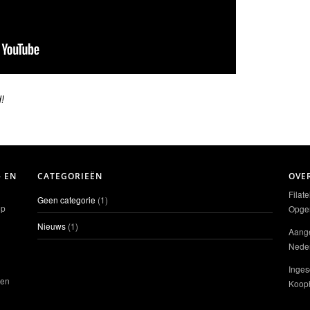
!
- EN
CATEGORIEËN
OVE
Filat
Geen categorie
(1)
ep
Opger
Nieuws
(1)
Aange
Neder
Inges
ten
Koop