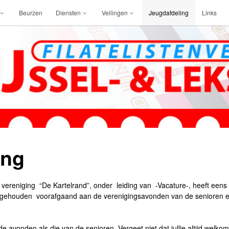
Beurzen
Diensten
Veilingen
Jeugdafdeling
Links
ing
ereniging “De Kartelrand”, onder leiding van -Vacature-, heeft ee
gehouden voorafgaand aan de verenigingsavonden van de senioren 
 avonden als die van de senioren. Vergeet niet dat jullie altijd welkom