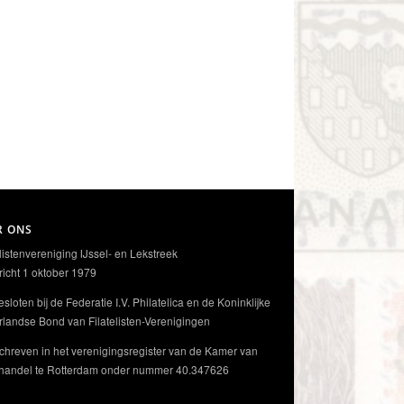
R ONS
elistenvereniging IJssel- en Lekstreek
icht 1 oktober 1979
sloten bij de Federatie I.V. Philatelica en de Koninklijke
landse Bond van Filatelisten-Verenigingen
chreven in het verenigingsregister van de Kamer van
handel te Rotterdam onder nummer 40.347626