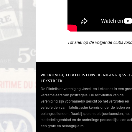
Tot snel op de volgende clubavond
WELKOM BIJ FILATELISTENVERENIGING IJSSEL
LEKSTREEK
De Filatelistenvereniging IJssel- en Lekstreek is een gro
verzamelaars van postzegels. De activiteiten van de
vereniging zijn voornamelijk gericht op het vergroten en
verspreiden van filatelistische kennis onder de leden en
belangstellenden. Daarbij spelen de bijeenkomsten, het
mededelingenblad en de onderlinge persoonlijke contac
een grote en belangrijke rol.