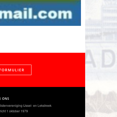
FORMULIER
R ONS
elistenvereniging IJssel- en Lekstreek
icht 1 oktober 1979