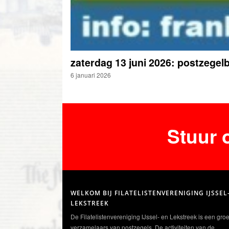
zaterdag 13 juni 2026: postzege
6 januari 2026
Stuur 
WELKOM BIJ FILATELISTENVERENIGING IJSSEL
LEKSTREEK
De Filatelistenvereniging IJssel- en Lekstreek is een gro
verzamelaars van postzegels. De activiteiten van de