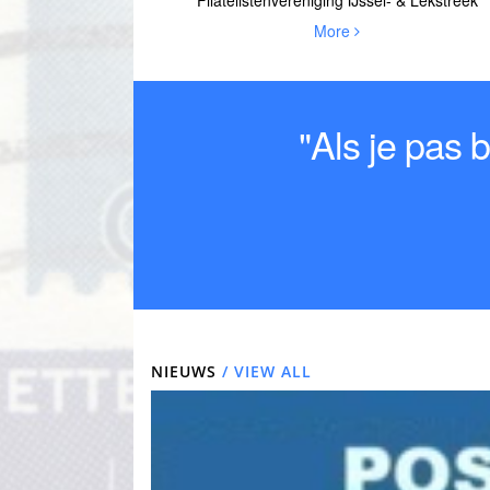
More
"Als je pas 
NIEUWS
/ VIEW ALL