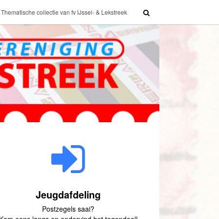
Thematische collectie van fv IJssel- & Lekstreek
Jeugdafdeling
Postzegels saai?
Kom eens langs en ondervind het tegendeel!