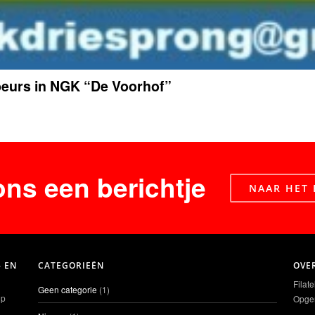
lbeurs in NGK “De Voorhof”
ons een berichtje
NAAR HET 
- EN
CATEGORIEËN
OVE
Filat
Geen categorie
(1)
ep
Opger