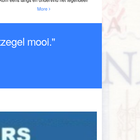
More
tzegel mooi."