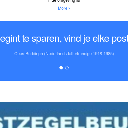
More
begint te sparen, vind je elke pos
Cees Buddingh (Nederlands letterkundige 1918-1985)