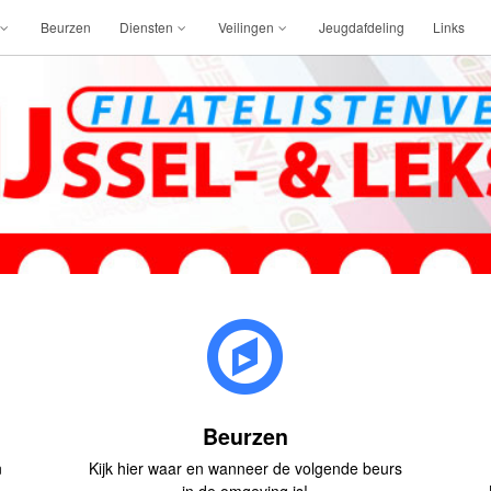
Beurzen
Diensten
Veilingen
Jeugdafdeling
Links
Beurzen
n
Kijk hier waar en wanneer de volgende beurs
in de omgeving is!