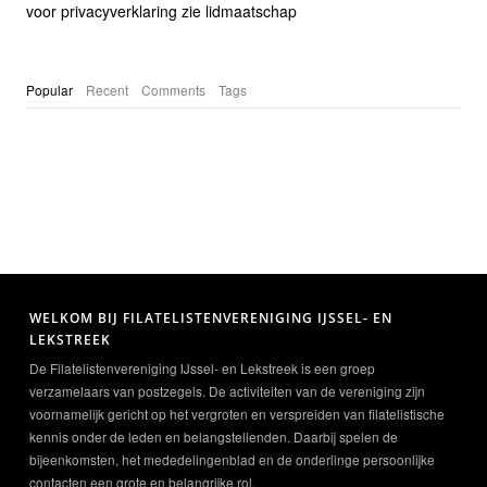
voor privacyverklaring zie lidmaatschap
Popular
Recent
Comments
Tags
WELKOM BIJ FILATELISTENVERENIGING IJSSEL- EN
LEKSTREEK
De Filatelistenvereniging IJssel- en Lekstreek is een groep
verzamelaars van postzegels. De activiteiten van de vereniging zijn
voornamelijk gericht op het vergroten en verspreiden van filatelistische
kennis onder de leden en belangstellenden. Daarbij spelen de
bijeenkomsten, het mededelingenblad en de onderlinge persoonlijke
contacten een grote en belangrijke rol.