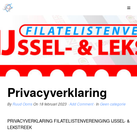
Privacyverklaring
By
Ruud Ooms
On
18 februari 2023
·
Add Comment
· In
Geen categorie
PRIVACYVERKLARING FILATELISTENVERENIGING IJSSEL- &
LEKSTREEK